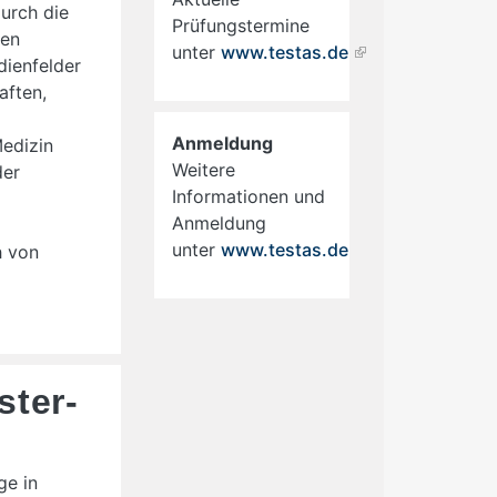
urch die
Prüfungstermine
hen
unter
www.testas.de
dienfelder
aften,
Anmeldung
Medizin
Weitere
der
Informationen und
Anmeldung
unter
www.testas.de
h von
ster-
ge in