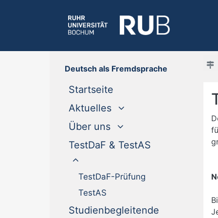
Deutsch als Fremdsprache
(current)
Startseite
Aktuelles
D
Über uns
f
g
TestDaF & TestAS
TestDaF-Prüfung
N
TestAS
B
Studienbegleitende
J