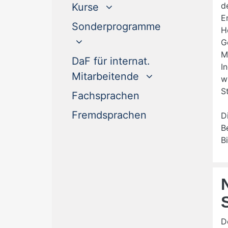
d
Kurse
E
Sonderprogramme
H
G
M
DaF für internat.
I
Mitarbeitende
w
S
(current)
Fachsprachen
(current)
Fremdsprachen
D
B
B
D